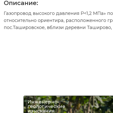
Описание:
Газопровод высокого давления Р<1,2 МПа» п
относительно ориентира, расположенного гра
пос.Ташировское, вблизи деревни Таширово, у
Инженерно-
геологические
изыскания