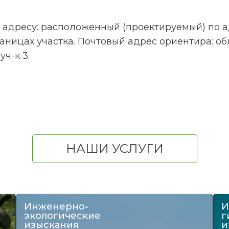
о адресу: расположенный (проектируемый) по
ницах участка. Почтовый адрес ориентира: обл
ч-к 3.
НАШИ УСЛУГИ
Инженерно-
И
экологические
г
изыскания
и