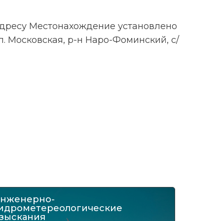
 адресу Местонахождение установлено
. Московская, р-н Наро-Фоминский, с/
нженерно-
идрометереологические
зыскания