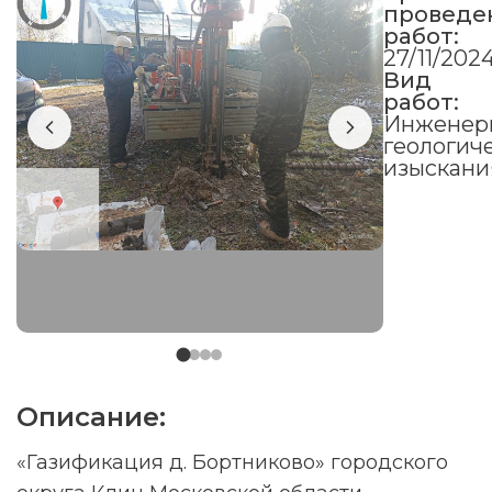
проведе
работ:
27/11/202
Вид
работ:
Инженер
геологич
изыскани
Описание:
«Газификация д. Бортниково» городского