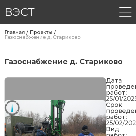
ВЭСТ
Главная
Проекты
Газоснабжение д. Стариково
Газоснабжение д. Стариково
Дата
проведе
работ:
25/01/202
Срок
проведе
работ:
25/02/20
Вид
работ: